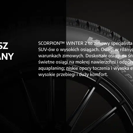
SZ
SCORPION™ WINTER 2 to zimowy specjalista Pi
SUV-ów o wysokich osiągach. Osiągi w różny
ANY
warunkach zimowych. Doskonałe osiągi na śn
świetne osiągi na mokrej nawierzchni i odpor
aquaplaning; niskie opory toczenia i wysoka 
wysokie przebiegi i duży komfort.