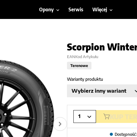
Opony
Serwis
Więcej
Scorpion Winter
EAN
Kod Artykułu
Terenowe
Warianty produktu
Wybierz inny wariant
KUP TE
1
Dostępność: