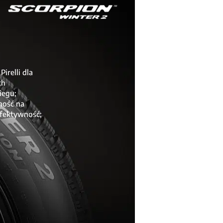
relli dla
ch
iegu;
ność na
efektywność;