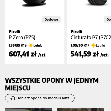
Osobowe
Os
Pirelli
Pirelli
D
A
A
B
B (70dB)
B (7
P Zero (PZ5)
Cinturato P7 (P7C2
235/35
R19
205/50
R17
Letnie
Letnie
607,41 zł
541,59 zł
/szt.
/szt.
WSZYSTKIE OPONY W JEDNYM
MIEJSCU
Dobierz oponę do modelu auta