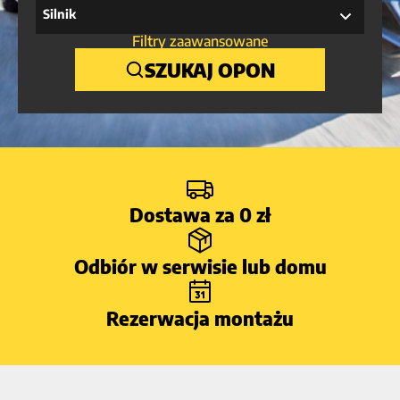
Silnik
Filtry zaawansowane
SZUKAJ OPON
Dostawa za 0 zł
Odbiór w serwisie lub domu
Rezerwacja montażu