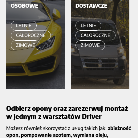
OSOBOWE
DOSTAWCZE
LETNIE
LETNIE
CAŁOROCZNE
CAŁOROCZNE
ZIMOWE
ZIMOWE
Odbierz opony oraz zarezerwuj montaż
w jednym z warsztatów Driver
Możesz również skorzystać z usług takich jak:
zbieżność
opon, pompowanie azotem, wymiana oleju,