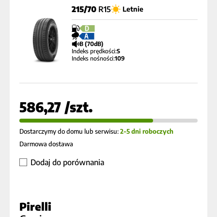
215/70
R15
Letnie
D
A
B (70dB)
Indeks prędkości:
S
Indeks nośności:
109
586,27 /szt.
Dostarczymy do domu lub serwisu:
2-5 dni roboczych
Darmowa dostawa
Dodaj do porównania
Pirelli