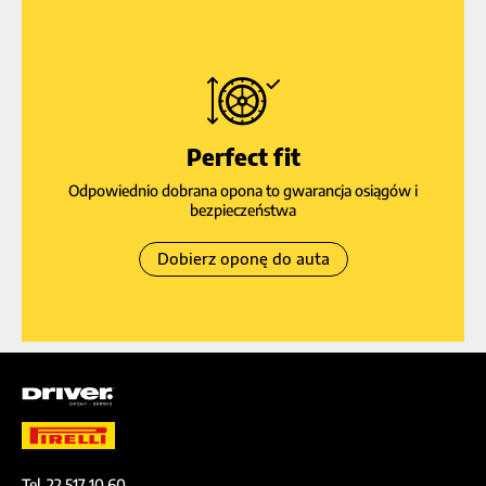
Perfect fit
Odpowiednio dobrana opona to gwarancja osiągów i
bezpieczeństwa
Dobierz oponę do auta
Tel. 22 517 10 60