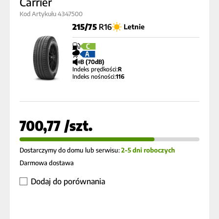
Carrier
Kod Artykułu 4347500
215/75
R16
Letnie
C
A
B (70dB)
Indeks prędkości:
R
Indeks nośności:
116
700,77 /szt.
Dostarczymy do domu lub serwisu:
2-5 dni roboczych
Darmowa dostawa
Dodaj do porównania