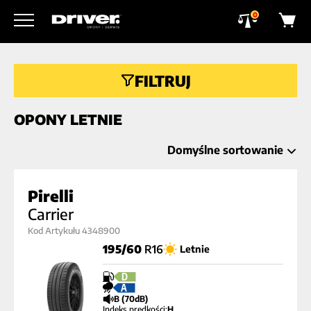
0
FILTRUJ
OPONY LETNIE
Domyślne sortowanie
Pirelli
Carrier
Kod Artykułu 4348900
195/60
R16
Letnie
D
A
B (70dB)
Indeks prędkości:
H