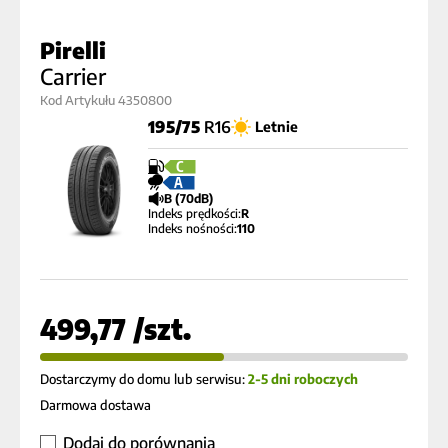
Pirelli
Carrier
Kod Artykułu 4350800
195/75
R16
Letnie
C
A
B (70dB)
Indeks prędkości:
R
Indeks nośności:
110
499,77 /szt.
Dostarczymy do domu lub serwisu:
2-5 dni roboczych
Darmowa dostawa
Dodaj do porównania