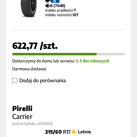
A
B (70dB)
Indeks prędkości:
T
Indeks nośności:
107
622,77 /szt.
Dostarczymy do domu lub serwisu:
2-5 dni roboczych
Darmowa dostawa
Dodaj do porównania
Pirelli
Carrier
Kod Artykułu 4350900
215/60
R17
Letnie