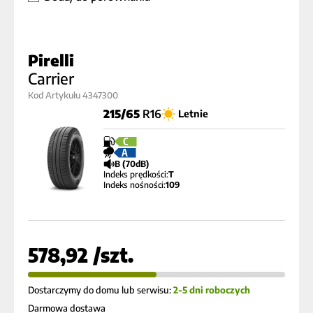
Pirelli
Carrier
Kod Artykułu 4347300
215/65
R16
Letnie
C
A
B (70dB)
Indeks prędkości:
T
Indeks nośności:
109
578,92 /szt.
Dostarczymy do domu lub serwisu:
2-5 dni roboczych
Darmowa dostawa