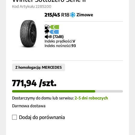
Kod Artykułu 2285200
215/45
R18
Zimowe
C
C
B (72dB)
Indeks prędkości:
V
Indeks nośności:
93
Z homologacją: MERCEDES
771,94 /szt.
Dostarczymy do domu lub serwisu:
2-5 dni roboczych
Darmowa dostawa
Dodaj do porównania