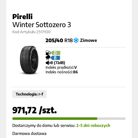
Pirelli
Winter Sottozero 3
Kod Artykułu 2517100
205/40
R18
Zimowe
D
B
B (72dB)
Indeks prędkości:
V
Indeks nośności:
86
Technologia: r-f
971,72 /szt.
Dostarczymy do domu lub serwisu:
2-5 dni roboczych
Darmowa dostawa