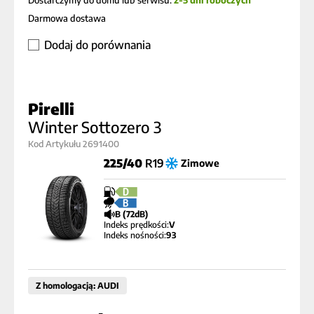
Dostarczymy do domu lub serwisu:
2-5 dni roboczych
Darmowa dostawa
Dodaj do porównania
Pirelli
Winter Sottozero 3
Kod Artykułu 2691400
225/40
R19
Zimowe
D
B
B (72dB)
Indeks prędkości:
V
Indeks nośności:
93
Z homologacją: AUDI