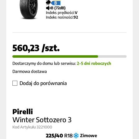
B
B (72dB)
Indeks prędkości:
V
Indeks nośności:
92
560,23 /szt.
Dostarczymy do domu lub serwisu:
2-5 dni roboczych
Darmowa dostawa
Dodaj do porównania
Pirelli
Winter Sottozero 3
Kod Artykułu 3221000
225/40
R18
Zimowe