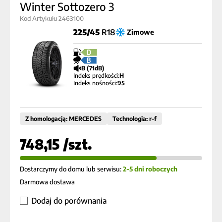
Winter Sottozero 3
Kod Artykułu 2463100
225/45
R18
Zimowe
D
B
B (71dB)
Indeks prędkości:
H
Indeks nośności:
95
Z homologacją: MERCEDES
Technologia: r-f
748,15 /szt.
Dostarczymy do domu lub serwisu:
2-5 dni roboczych
Darmowa dostawa
Dodaj do porównania