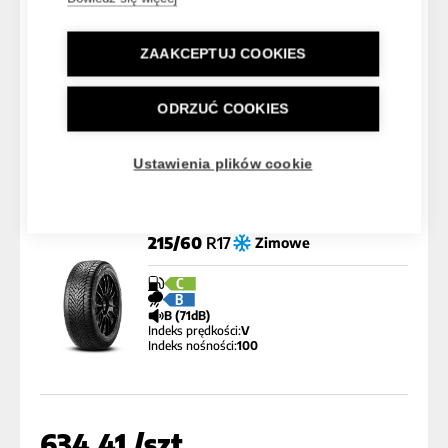
Dostarczymy do domu lub serwisu:
2-5 dni roboczych
Darmowa dostawa
ZAAKCEPTUJ COOKIES
Dodaj do porównania
ODRZUĆ COOKIES
Pirelli
Ustawienia plików cookie
Cinturato Winter 2
Kod Artykułu 4135000
215/60
R17
Zimowe
C
B
B (71dB)
Indeks prędkości:
V
Indeks nośności:
100
634,41 /szt.