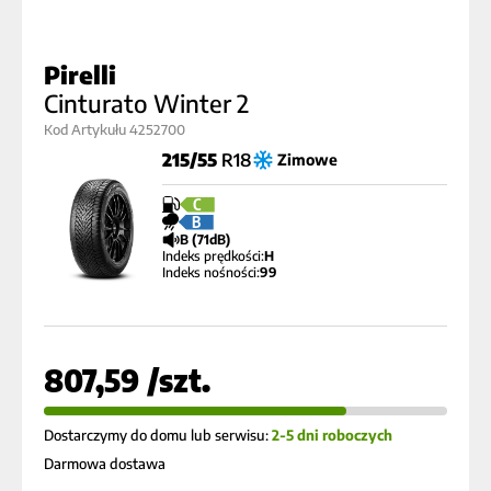
Pirelli
Cinturato Winter 2
Kod Artykułu 4252700
215/55
R18
Zimowe
C
B
B (71dB)
Indeks prędkości:
H
Indeks nośności:
99
807,59 /szt.
Dostarczymy do domu lub serwisu:
2-5 dni roboczych
Darmowa dostawa