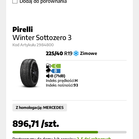
Dodaj do porównania
Pirelli
Winter Sottozero 3
Kod Artykułu 2984800
225/40
R19
Zimowe
C
B
B (71dB)
Indeks prędkości:
H
Indeks nośności:
93
Z homologacją: MERCEDES
896,71 /szt.