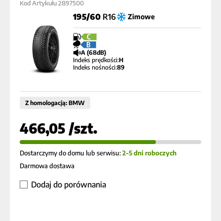
Kod Artykułu 2897500
195/60
R16
Zimowe
C
B
A (68dB)
Indeks prędkości:
H
Indeks nośności:
89
Z homologacją: BMW
466,05 /szt.
Dostarczymy do domu lub serwisu:
2-5 dni roboczych
Darmowa dostawa
Dodaj do porównania