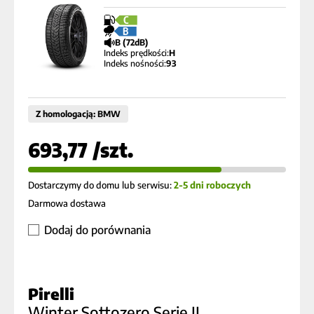
C
B
B (72dB)
Indeks prędkości:
H
Indeks nośności:
93
Z homologacją: BMW
693,77 /szt.
Dostarczymy do domu lub serwisu:
2-5 dni roboczych
Darmowa dostawa
Dodaj do porównania
Pirelli
Winter Sottozero Serie II