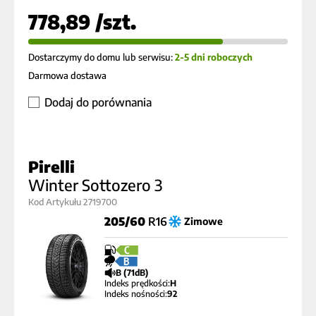
778,89 /szt.
Dostarczymy do domu lub serwisu:
2-5 dni roboczych
Darmowa dostawa
Dodaj do porównania
Pirelli
Winter Sottozero 3
Kod Artykułu 2719700
205/60
R16
Zimowe
C
B
B (71dB)
Indeks prędkości:
H
Indeks nośności:
92