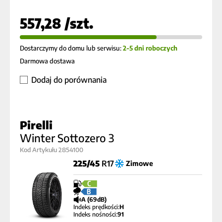
557,28 /szt.
Dostarczymy do domu lub serwisu:
2-5 dni roboczych
Darmowa dostawa
Dodaj do porównania
Pirelli
Winter Sottozero 3
Kod Artykułu 2854100
225/45
R17
Zimowe
C
B
A (69dB)
Indeks prędkości:
H
Indeks nośności:
91