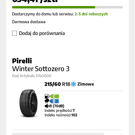
Dostarczymy do domu lub serwisu:
2-5 dni roboczych
Darmowa dostawa
Dodaj do porównania
Pirelli
Winter Sottozero 3
Kod Artykułu 3740000
215/60
R18
Zimowe
C
B
B (70dB)
Indeks prędkości:
T
Indeks nośności:
102