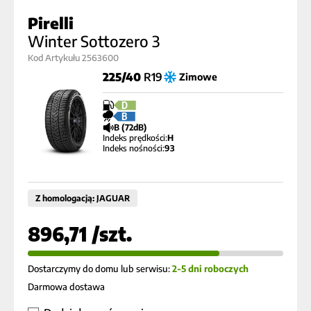
Pirelli
Winter Sottozero 3
Kod Artykułu 2563600
225/40
R19
Zimowe
D
B
B (72dB)
Indeks prędkości:
H
Indeks nośności:
93
Z homologacją: JAGUAR
896,71 /szt.
Dostarczymy do domu lub serwisu:
2-5 dni roboczych
Darmowa dostawa