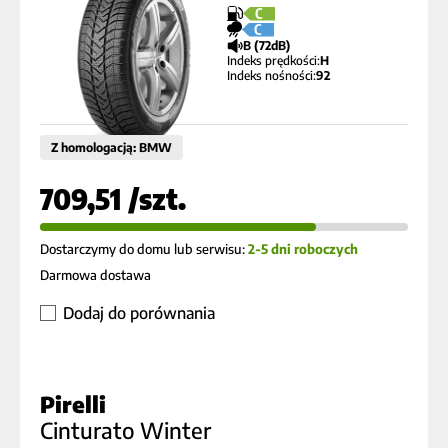
C
C
B (72dB)
Indeks prędkości:
H
Indeks nośności:
92
Z homologacją: BMW
709,51 /szt.
Dostarczymy do domu lub serwisu:
2-5 dni roboczych
Darmowa dostawa
Dodaj do porównania
Pirelli
Cinturato Winter