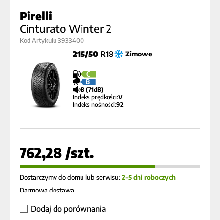
Pirelli
Cinturato Winter 2
Kod Artykułu 3933400
215/50
R18
Zimowe
C
B
B (71dB)
Indeks prędkości:
V
Indeks nośności:
92
762,28 /szt.
Dostarczymy do domu lub serwisu:
2-5 dni roboczych
Darmowa dostawa
Dodaj do porównania