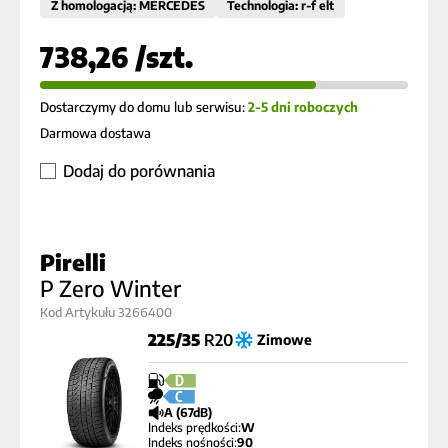
Z homologacją: MERCEDES
Technologia: r-f elt
738,26 /szt.
Dostarczymy do domu lub serwisu:
2-5 dni roboczych
Darmowa dostawa
Dodaj do porównania
Pirelli
P Zero Winter
Kod Artykułu 3266400
225/35
R20
Zimowe
D
C
A (67dB)
Indeks prędkości:
W
Indeks nośności:
90