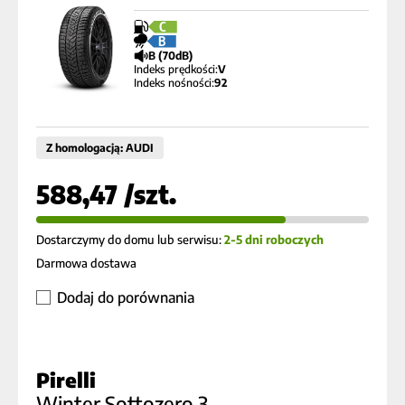
C
B
B (70dB)
Indeks prędkości:
V
Indeks nośności:
92
Z homologacją: AUDI
588,47 /szt.
Dostarczymy do domu lub serwisu:
2-5 dni roboczych
Darmowa dostawa
Dodaj do porównania
Pirelli
Winter Sottozero 3