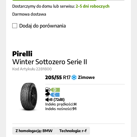
Dostarczymy do domu lub serwisu:
2-5 dni roboczych
Darmowa dostawa
Dodaj do porównania
Pirelli
Winter Sottozero Serie II
Kod Artykułu 2281800
205/55
R17
Zimowe
D
C
B (72dB)
Indeks prędkości:
H
Indeks nośności:
91
Z homologacją: BMW
Technologia: r-f