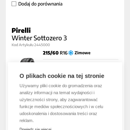
Dodaj do porównania
Pirelli
Winter Sottozero 3
Kod Artykułu 2445000
215/60
R16
Zimowe
D
B
B (72dB)
O plikach cookie na tej stronie
Indeks prędkości:
H
Indeks nośności:
95
Używamy pliki cookie do gromadzenia oraz
analizy informacji na temat wydajności i
użyteczności strony, aby zagwarantować
Technologia: s-i
funkcje mediów społecznościowych i w celu
udoskonalenia i dostosowania treści oraz
612,06 /szt.
reklam.
Dowiedz się więcej