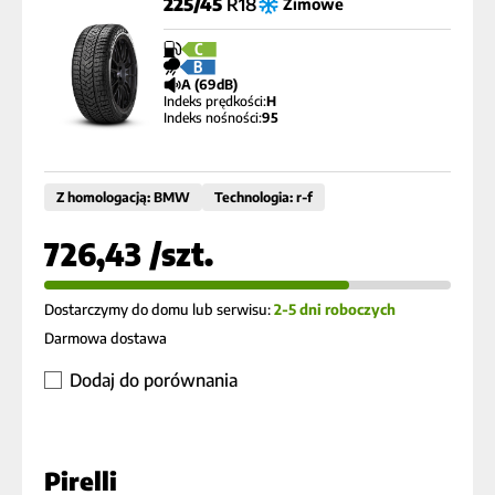
225/45
R18
Zimowe
C
B
A (69dB)
Indeks prędkości:
H
Indeks nośności:
95
Z homologacją: BMW
Technologia: r-f
726,43 /szt.
Dostarczymy do domu lub serwisu:
2-5 dni roboczych
Darmowa dostawa
Dodaj do porównania
Pirelli