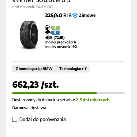
Kod Artykułu 2462000
225/40
R18
Zimowe
D
B
B (72dB)
Indeks prędkości:
V
Indeks nośności:
92
Z homologacją: BMW
Technologia: r-f
662,23 /szt.
Dostarczymy do domu lub serwisu:
2-5 dni roboczych
Darmowa dostawa
Dodaj do porównania