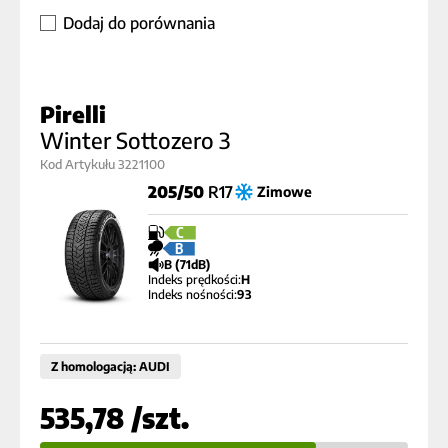
Dodaj do porównania
Pirelli
Winter Sottozero 3
Kod Artykułu 3221100
205/50
R17
Zimowe
C
B
B (71dB)
Indeks prędkości:
H
Indeks nośności:
93
Z homologacją: AUDI
535,78 /szt.