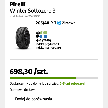
Pirelli
Winter Sottozero 3
Kod Artykułu 2573100
205/40
R17
Zimowe
D
B
B (72dB)
Indeks prędkości:
H
Indeks nośności:
84
698,30 /szt.
Dostarczymy do domu lub serwisu:
2-5 dni roboczych
Darmowa dostawa
Dodaj do porównania