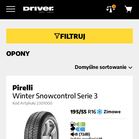
0
FILTRUJ
OPONY
Domyślne sortowanie
Pirelli
Winter Snowcontrol Serie 3
Kod Artykułu 2301000
195/55
R16
Zimowe
D
C
B (72dB)
Indeks prędkości:
H