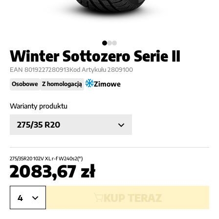
Winter Sottozero Serie II
EAN
8019227280913
Kod Artykułu
2809100
Zimowe
Osobowe
Z homologacją
Warianty produktu
275/35 R20
275/35R20 102V XL r-f W240s2(*)
2083,67
zł
KUP TERAZ
4