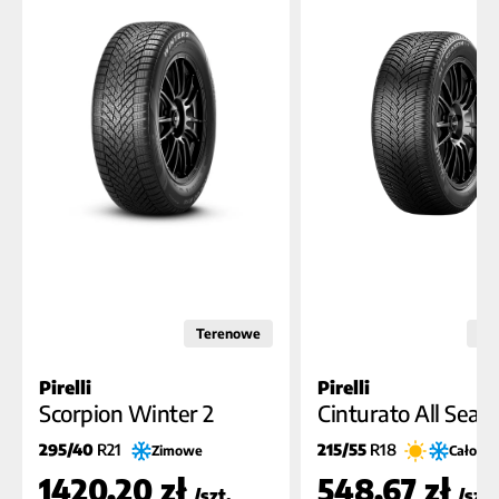
Terenowe
Os
Pirelli
Pirelli
B
A
B
A
A (72dB)
B (7
Scorpion Winter 2
Cinturato All Seaso
295/40
R21
215/55
R18
Zimowe
Całoroc
1420,20 zł
548,67 zł
/szt.
/szt.