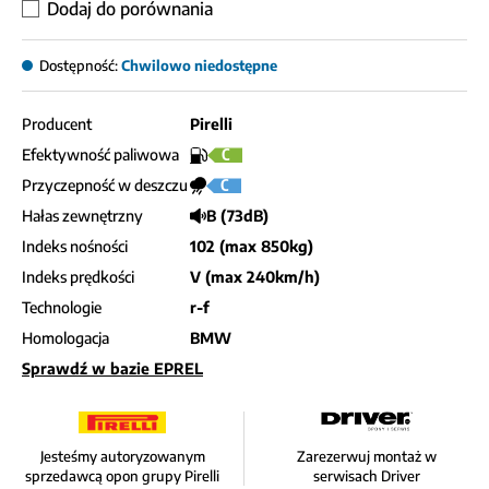
Dodaj do porównania
Dostępność:
Chwilowo niedostępne
Producent
Pirelli
Efektywność paliwowa
C
Przyczepność w deszczu
C
Hałas zewnętrzny
B (73dB)
Indeks nośności
102 (max 850kg)
Indeks prędkości
V (max 240km/h)
Technologie
r-f
Homologacja
BMW
Sprawdź w bazie EPREL
Jesteśmy autoryzowanym
Zarezerwuj montaż w
sprzedawcą opon grupy Pirelli
serwisach Driver