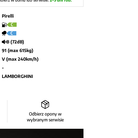
bierz w domu lub serwisie:
2-5 dni rob.
Pirelli
C
C
B (72dB)
91 (max 615kg)
V (max 240km/h)
-
LAMBORGHINI
Odbierz opony w
wybranym serwisie