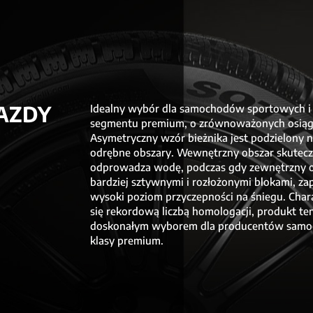
AZDY
Idealny wybór dla samochodów sportowych i
segmentu premium, o zrównoważonych osiąg
Asymetryczny wzór bieżnika jest podzielony 
odrębne obszary. Wewnętrzny obszar skutecz
odprowadza wodę, podczas gdy zewnętrzny o
bardziej sztywnymi i rozłożonymi blokami, z
wysoki poziom przyczepności na śniegu. Char
się rekordową liczbą homologacji, produkt ten
doskonałym wyborem dla producentów sam
klasy premium.