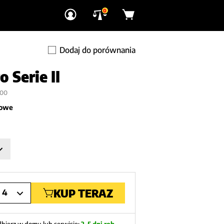
0
Dodaj do porównania
 Serie II
700
owe
KUP TERAZ
4