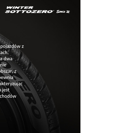
 pojazdów z
ach.
na dwa
nie
bszar, z
apewnia
akteryzując
 jest
ochodów