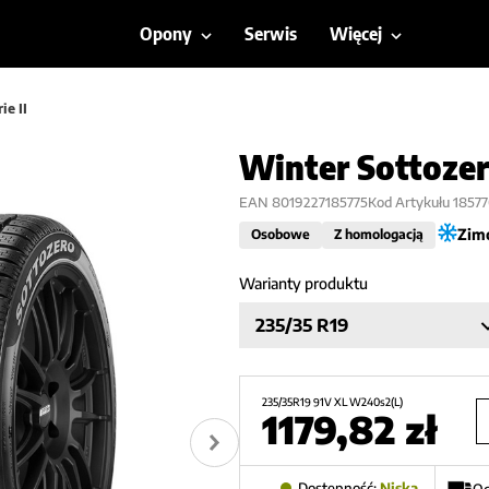
Opony
Serwis
Więcej
ie II
Winter Sottozero
EAN
8019227185775
Kod Artykułu
1857
Zim
Osobowe
Z homologacją
Warianty produktu
235/35 R19
235/35R19 91V XL W240s2(L)
1179,82
zł
Dostępność:
Niska