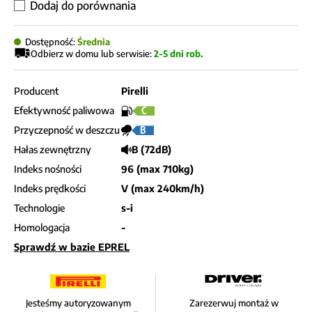
Dodaj do porównania
Dostępność:
Średnia
Odbierz w domu lub serwisie:
2-5 dni rob.
Producent
Pirelli
Efektywność paliwowa
C
Przyczepność w deszczu
B
Hałas zewnętrzny
B (72dB)
Indeks nośności
96 (max 710kg)
Indeks prędkości
V (max 240km/h)
Technologie
s-i
Homologacja
-
Sprawdź w bazie EPREL
Jesteśmy autoryzowanym
Zarezerwuj montaż w