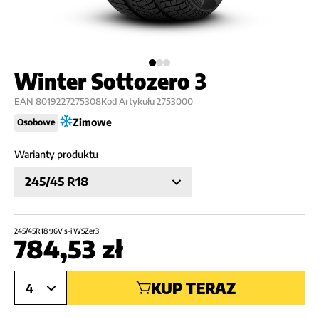
Winter Sottozero 3
EAN
8019227275308
Kod Artykułu
2753000
Zimowe
Osobowe
Warianty produktu
245/45 R18
245/45R18 96V s-i WSZer3
784,53
zł
KUP TERAZ
4