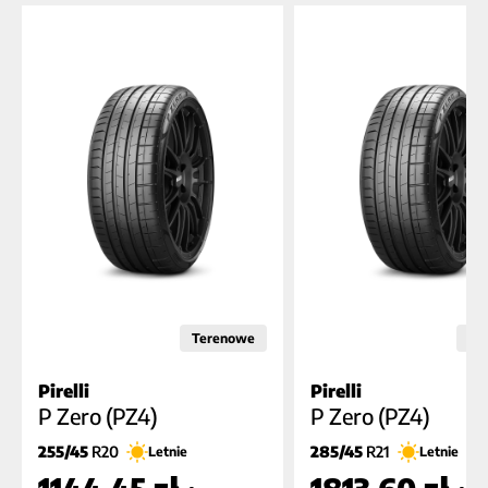
Terenowe
Os
Pirelli
Pirelli
C
A
A
B
B (70dB)
A (7
P Zero (PZ4)
P Zero (PZ4)
255/45
R20
285/45
R21
Letnie
Letnie