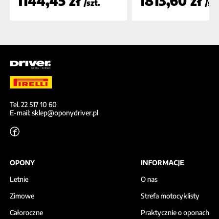
1144,45 zł
1813,60 zł
/szt.
/szt
Tel. 22 517 10 60
E-mail: sklep@oponydriver.pl
OPONY
INFORMACJE
Letnie
O nas
Zimowe
Strefa motocyklisty
Całoroczne
Praktycznie o oponach