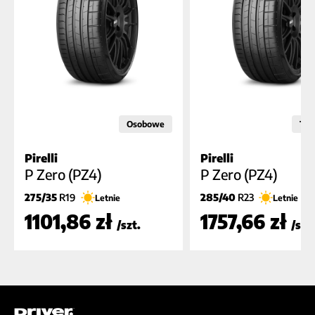
Osobowe
Ter
Pirelli
Pirelli
B
B
C
A
A (70dB)
A (7
P Zero (PZ4)
P Zero (PZ4)
275/35
R19
285/40
R23
Letnie
Letnie
1101,86 zł
1757,66 zł
/szt.
/szt.