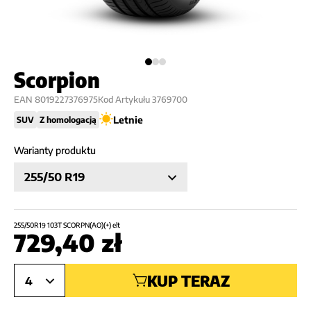
Scorpion
EAN
8019227376975
Kod Artykułu
3769700
Letnie
SUV
Z homologacją
Warianty produktu
255/50 R19
255/50R19 103T SCORPN(AO)(+) elt
729,40
zł
KUP TERAZ
4