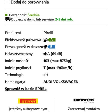
Dodaj do porównania
Dostępność:
Średnia
Odbierz w domu lub serwisie:
2-5 dni rob.
Producent
Pirelli
Efektywność paliwowa
A
Przyczepność w deszczu
B
Hałas zewnętrzny
A (69dB)
Indeks nośności
103 (max 875kg)
Indeks prędkości
T (max 190km/h)
Technologie
elt
Homologacja
AUDI VOLKSWAGEN
Sprawdź w bazie EPREL
Jesteśmy autoryzowanym
Zarezerwuj montaż w