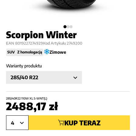
Scorpion Winter
EAN
8019227274929
Kod Artykułu
2749200
Zimowe
SUV
Z homologacją
Warianty produktu
285/40 R22
285/40R22 110W XL S-WNT(L)
2488,17
zł
KUP TERAZ
4