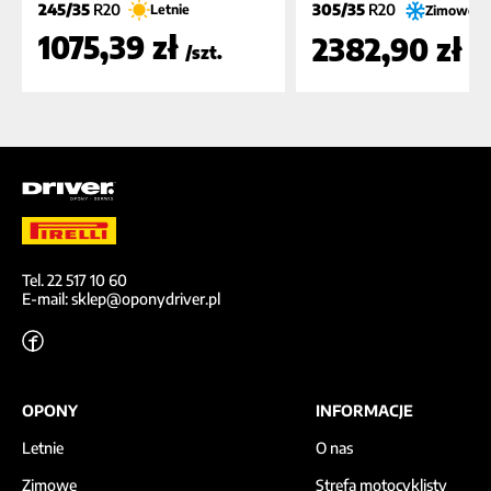
245/35
R20
305/35
R20
Letnie
Zimowe
1075,39 zł
2382,90 zł
/szt.
/s
Tel. 22 517 10 60
E-mail: sklep@oponydriver.pl
OPONY
INFORMACJE
Letnie
O nas
Zimowe
Strefa motocyklisty