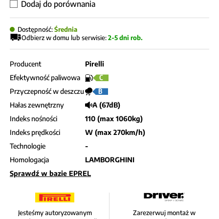
Dodaj do porównania
Dostępność:
Średnia
Odbierz w domu lub serwisie:
2-5 dni rob.
Producent
Pirelli
Efektywność paliwowa
C
Przyczepność w deszczu
B
Hałas zewnętrzny
A (67dB)
Indeks nośności
110 (max 1060kg)
Indeks prędkości
W (max 270km/h)
Technologie
-
Homologacja
LAMBORGHINI
Sprawdź w bazie EPREL
Jesteśmy autoryzowanym
Zarezerwuj montaż w