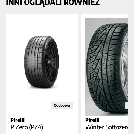
INNI OGLĄDALI RÓWNIEŻ
Osobowe
Os
Pirelli
Pirelli
D
A
D
C
B (71dB)
B (7
P Zero (PZ4)
Winter Sottozero