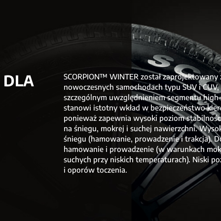
 DLA
SCORPION™ WINTER został zaprojektowany z
nowoczesnych samochodach typu SUV i CUV, 
szczególnym uwzględnieniem segmentu high-
stanowi istotny wkład w bezpieczeństwo kie
ponieważ zapewnia wysoki poziom stabilności 
na śniegu, mokrej i suchej nawierzchni. Wysok
śniegu (hamowanie, prowadzenie i trakcja). 
hamowanie i prowadzenie (w warunkach mok
suchych przy niskich temperaturach). Niski p
i oporów toczenia.