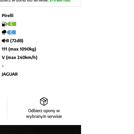
dbierz w domu lub serwisie:
2-5 dni rob.
Pirelli
C
C
B (72dB)
111 (max 1090kg)
V (max 240km/h)
-
JAGUAR
Odbierz opony w
wybranym serwisie