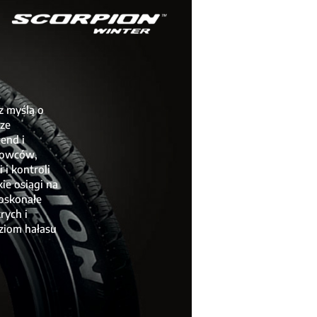
 myślą o
ze
end i
rowców,
i kontroli
ie osiągi na
Doskonałe
rych i
oziom hałasu