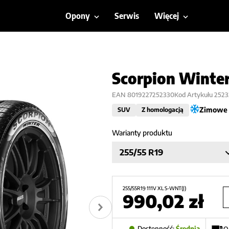
Opony
Serwis
Więcej
Scorpion Winte
EAN
8019227252330
Kod Artykułu
252
Zimowe
SUV
Z homologacją
Warianty produktu
255/55 R19
255/55R19 111V XL S-WNT(J)
990,02
zł
Dostępność:
Średnia