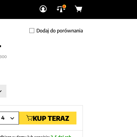
0
Dodaj do porównania
r
3300
KUP TERAZ
4