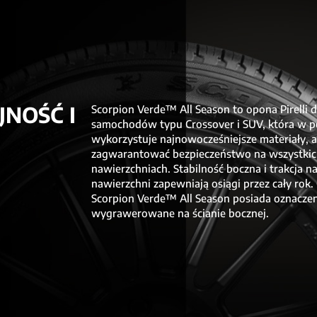
NOŚĆ I
Scorpion Verde™ All Season to opona Pirelli 
samochodów typu Crossover i SUV, która w p
wykorzystuje najnowocześniejsze materiały, 
zagwarantować bezpieczeństwo na wszystki
nawierzchniach. Stabilność boczna i trakcja n
nawierzchni zapewniają osiągi przez cały rok
Scorpion Verde™ All Season posiada oznacze
wygrawerowane na ścianie bocznej.