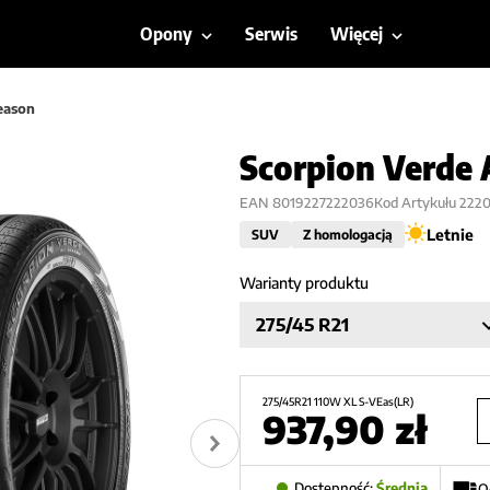
Opony
Serwis
Więcej
Season
Scorpion Verde 
EAN
8019227222036
Kod Artykułu
222
Letnie
SUV
Z homologacją
Warianty produktu
275/45 R21
275/45R21 110W XL S-VEas(LR)
937,90
zł
Dostępność:
Średnia
O