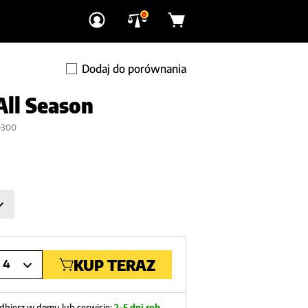
0
Dodaj do porównania
All Season
0300
KUP TERAZ
4
dbierz w domu lub serwisie:
2-5 dni rob.