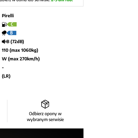
Pirelli
C
B
B (72dB)
110 (max 1060kg)
W (max 270km/h)
-
(LR)
Odbierz opony w
wybranym serwisie