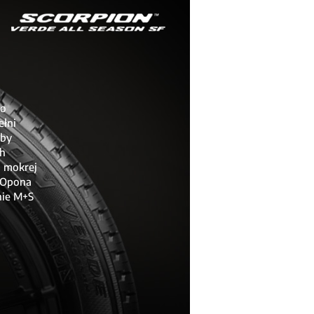
do
ełni
aby
ch
a mokrej
. Opona
nie M+S