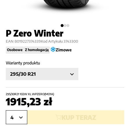
P Zero Winter
EAN
8019227374339
Kod Artykułu
3743300
Zimowe
Osobowe
Z homologacją
Warianty produktu
295/30 R21
295/30R21 102W XL WPZERO(MO1A)
1915,23
zł
KUP TERAZ
4