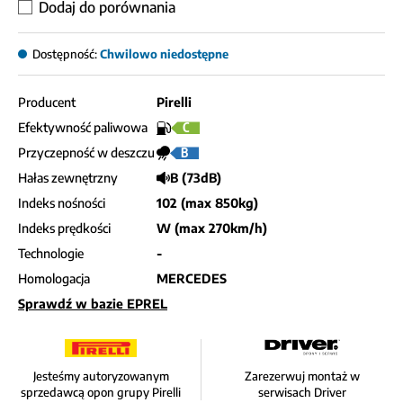
Dodaj do porównania
Dostępność:
Chwilowo niedostępne
Producent
Pirelli
Efektywność paliwowa
C
Przyczepność w deszczu
B
Hałas zewnętrzny
B (73dB)
Indeks nośności
102 (max 850kg)
Indeks prędkości
W (max 270km/h)
Technologie
-
Homologacja
MERCEDES
Sprawdź w bazie EPREL
Jesteśmy autoryzowanym
Zarezerwuj montaż w
sprzedawcą opon grupy Pirelli
serwisach Driver