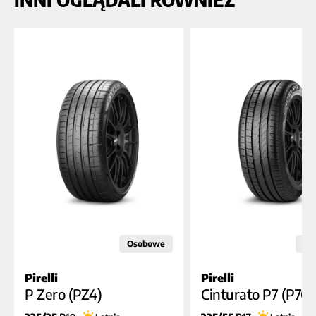
Osobowe
Os
Pirelli
Pirelli
B
B
A
A
A (69dB)
B (7
P Zero (PZ4)
Cinturato P7 (P7C2