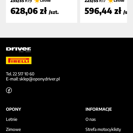
235/35
R19
225/55
R17
Letnie
Letnie
628,06 zł
596,44 zł
/szt.
/szt
Tel. 22 517 10 60
E-mail: sklep@oponydriver.pl
OPONY
INFORMACJE
Letnie
O nas
Zimowe
Strefa motocyklisty