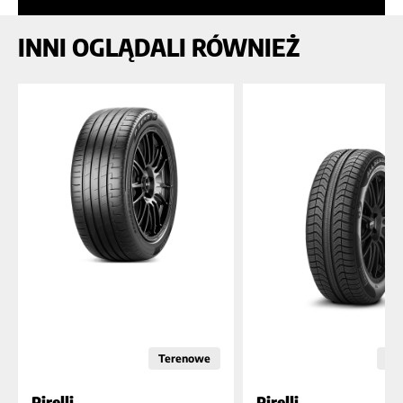
INNI OGLĄDALI RÓWNIEŻ
Terenowe
Os
Pirelli
Pirelli