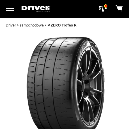
0
Driver
>
samochodowe
>
P ZERO Trofeo R