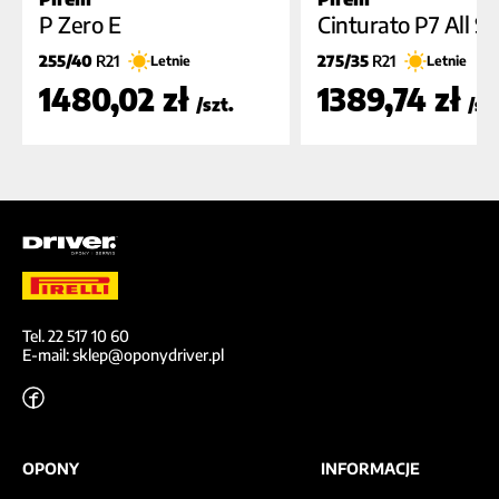
A
A
C
B
A (70dB)
B (7
P Zero E
Cinturato P7 All Sea
255/40
R21
275/35
R21
Letnie
Letnie
1480,02 zł
1389,74 zł
/szt.
/szt
Tel. 22 517 10 60
E-mail: sklep@oponydriver.pl
OPONY
INFORMACJE