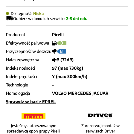
Dostępność:
Niska
Odbierz w domu lub serwisie:
2-5 dni rob.
Producent
Pirelli
Efektywność paliwowa
D
Przyczepność w deszczu
B
Hałas zewnętrzny
B (72dB)
Indeks nośności
97 (max 730kg)
Indeks prędkości
Y (max 300km/h)
Technologie
-
Homologacja
VOLVO MERCEDES JAGUAR
Sprawdź w bazie EPREL
Jesteśmy autoryzowanym
Zarezerwuj montaż w
sprzedawcą opon grupy Pirelli
serwisach Driver