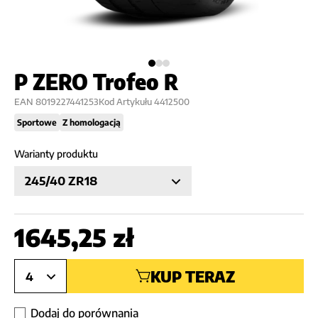
P ZERO Trofeo R
EAN
8019227441253
Kod Artykułu
4412500
Sportowe
Z homologacją
Warianty produktu
245/40 ZR18
1645,25
zł
KUP TERAZ
4
Dodaj do porównania