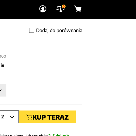
0
Dodaj do porównania
100
ie
KUP TERAZ
2
bierz w domu lub serwisie:
2-5 dni rob.