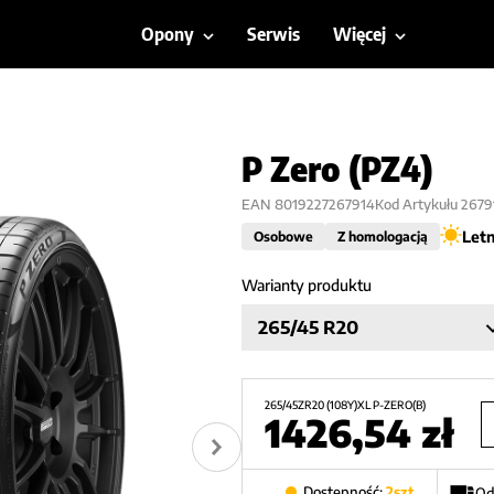
Opony
Serwis
Więcej
P Zero (PZ4)
EAN
8019227267914
Kod Artykułu
2679
Letn
Osobowe
Z homologacją
Warianty produktu
265/45 R20
265/45ZR20 (108Y)XL P-ZERO(B)
1426,54
zł
Dostępność:
2
szt.
Od