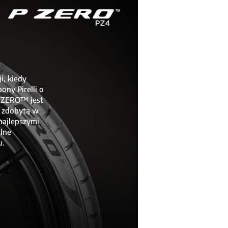
i, kiedy
ony Pirelli o
P ZERO™ jest
i zdobytą w
najlepszymi
lne
u.