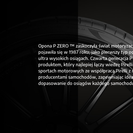
Opona P ZERO ™ zaskoczyła świat motoryzacj
pojawiła się w 1987 roku, jako pierwszy typ op
ultra wysokich osiągach. Czwarta generacja 
produktem, który najlepiej łączy wiedzę Pirell
sportach motorowych ze współpracą Pirelli z 
producentami samochodów, zapewniając idea
dopasowanie do osiągów każdego samochod