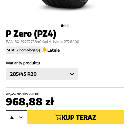
P Zero (PZ4)
EAN
8019227272840
Kod Artykułu
2728400
Letnie
SUV
Z homologacją
Warianty produktu
285/45 R20
285/45R20 108W P-ZERO
968,88
zł
KUP TERAZ
4