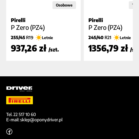
Osobowe
Ter
Pirelli
Pirelli
C
B
B
B
A (69dB)
B (7
P Zero (PZ4)
P Zero (PZ4)
255/45
R19
245/40
R21
Letnie
Letnie
937,26 zł
1356,79 zł
/szt.
/szt
Tel. 22 517 10 60
E-mail: sklep@oponydriver.pl