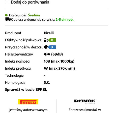
Dodaj do porównania
Dostępność:
Średnia
Odbierz w domu lub serwisie:
2-5 dni rob.
Producent
Pirelli
Efektywność paliwowa
B
Przyczepność w deszczu
B
Hałas zewnętrzny
A (69dB)
Indeks nośności
108 (max 1000kg)
Indeks prędkości
W (max 270km/h)
Technologie
-
Homologacja
S.C.
Sprawdź w bazie EPREL
Jesteśmy autoryzowanym
Zarezerwuj montaż w