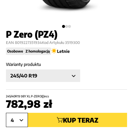
P Zero (PZ4)
EAN
8019227351934
Kod Artykułu
3519300
Letnie
Osobowe
Z homologacją
Warianty produktu
245/40 R19
245/40R19 98Y XL P-ZERO(J)ncs
782,98
zł
KUP TERAZ
4