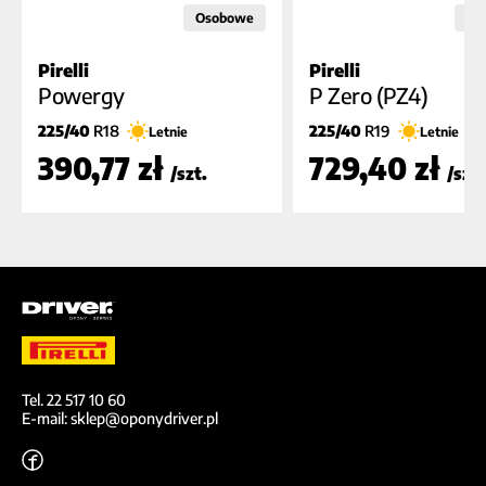
Osobowe
Os
Pirelli
Pirelli
B
A
B
A
B (70dB)
B (7
Powergy
P Zero (PZ4)
225/40
R18
225/40
R19
Letnie
Letnie
390,77 zł
729,40 zł
/szt.
/szt.
Tel. 22 517 10 60
E-mail: sklep@oponydriver.pl