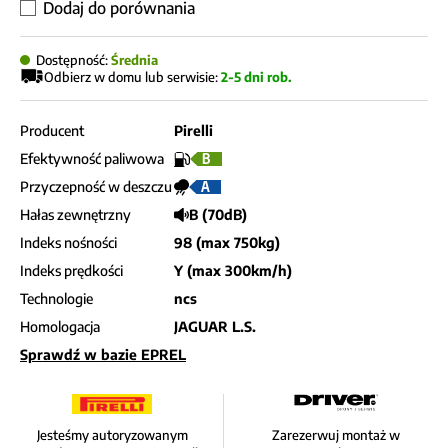
Dodaj do porównania
Dostępność:
Średnia
Odbierz w domu lub serwisie:
2-5 dni rob.
Producent
Pirelli
Efektywność paliwowa
B
Przyczepność w deszczu
A
Hałas zewnętrzny
B (70dB)
Indeks nośności
98 (max 750kg)
Indeks prędkości
Y (max 300km/h)
Technologie
ncs
Homologacja
JAGUAR L.S.
Sprawdź w bazie EPREL
Jesteśmy autoryzowanym
Zarezerwuj montaż w