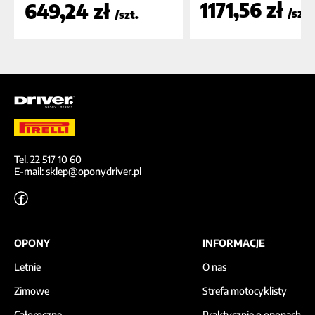
1171,56 zł
649,24 zł
/szt.
/szt.
Tel. 22 517 10 60
E-mail: sklep@oponydriver.pl
OPONY
INFORMACJE
Letnie
O nas
Zimowe
Strefa motocyklisty
Całoroczne
Praktycznie o oponach