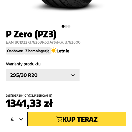
P Zero (PZ3)
EAN
8019227378269
Kod Artykułu
3782600
Letnie
Osobowe
Z homologacją
Warianty produktu
295/30 R20
295/30ZR20 (101Y)XL P ZERO(AMS)
1341,33
zł
KUP TERAZ
4