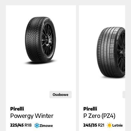
Osobowe
Os
Pirelli
Pirelli
C
C
C
A
B (71dB)
B (7
Powergy Winter
P Zero (PZ4)
225/45
R18
245/35
R21
Letnie
Zimowe