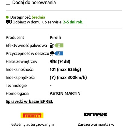
Dodaj do porównania
Dostępność:
Średnia
Odbierz w domu lub serwisie:
2-5 dni rob.
Producent
Pirelli
Efektywność paliwowa
D
Przyczepność w deszczu
B
Hałas zewnętrzny
B (74dB)
Indeks nośności
101 (max 825kg)
Indeks prędkości
(Y) (max 300km/h)
Technologie
-
Homologacja
ASTON MARTIN
Sprawdź w bazie EPREL
Jesteśmy autoryzowanym
Zarezerwuj montaż w