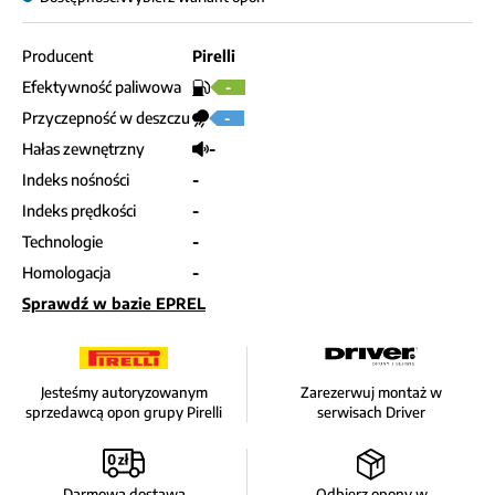
Producent
Pirelli
Efektywność paliwowa
-
Przyczepność w deszczu
-
Hałas zewnętrzny
-
Indeks nośności
-
Indeks prędkości
-
Technologie
-
Homologacja
-
Sprawdź w bazie EPREL
Jesteśmy autoryzowanym
Zarezerwuj montaż w
sprzedawcą opon grupy Pirelli
serwisach Driver
Darmowa dostawa
Odbierz opony w