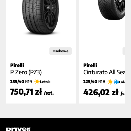
Osobowe
Os
Pirelli
Pirelli
D
B
C
A
B (73dB)
B (7
P Zero (PZ3)
Cinturato All Seaso
255/40
R19
225/40
R18
Letnie
Całoro
750,71 zł
426,02 zł
/szt.
/szt.