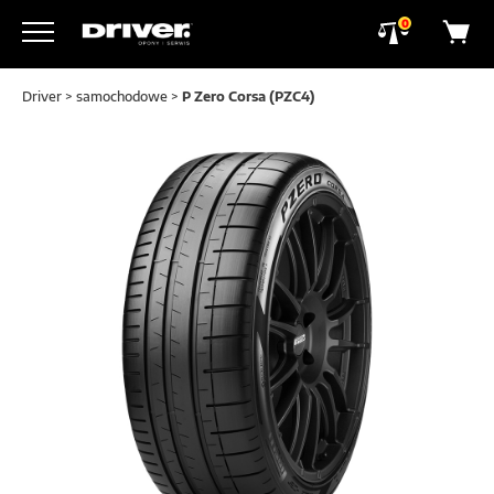
0
Driver
>
samochodowe
>
P Zero Corsa (PZC4)