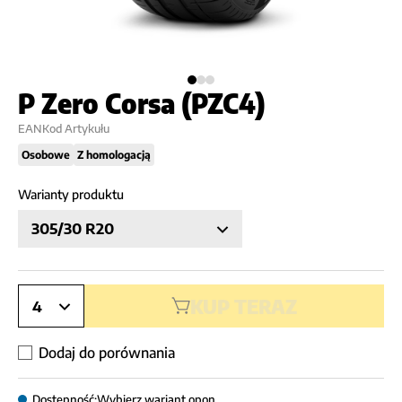
P Zero Corsa (PZC4)
EAN
Kod Artykułu
Osobowe
Z homologacją
Warianty produktu
305/30 R20
KUP TERAZ
4
Dodaj do porównania
Dostępność:
Wybierz wariant opon